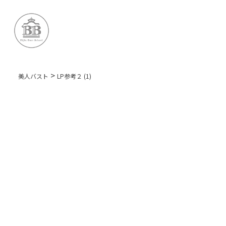
>
美人バスト
LP参考２ (1)