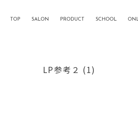
TOP
SALON
PRODUCT
SCHOOL
ONL
LP参考２ (1)