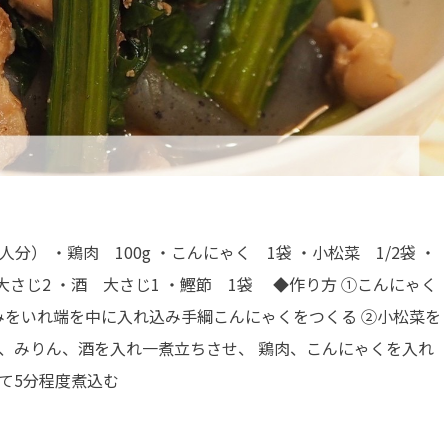
） ・鶏肉 100g ・こんにゃく 1袋 ・小松菜 1/2袋 ・
 大さじ2 ・酒 大さじ1 ・鰹節 1袋 ◆作り方 ①こんにゃく
みをいれ端を中に入れ込み手綱こんにゃくをつくる ②小松菜を
、みりん、酒を入れ一煮立ちさせ、 鶏肉、こんにゃくを入れ
して5分程度煮込む