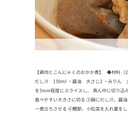
【鶏肉とこんにゃくのおかか煮】 ◆材料（2人分
だし汁 150ml ・醤油 大さじ2 ・みりん
を5mm程度にスライスし、 真ん中に切り込
食べやすい大きさに切る ③鍋にだし汁、醤油
一煮立ちさせる ④鰹節、小松菜を入れ蓋を